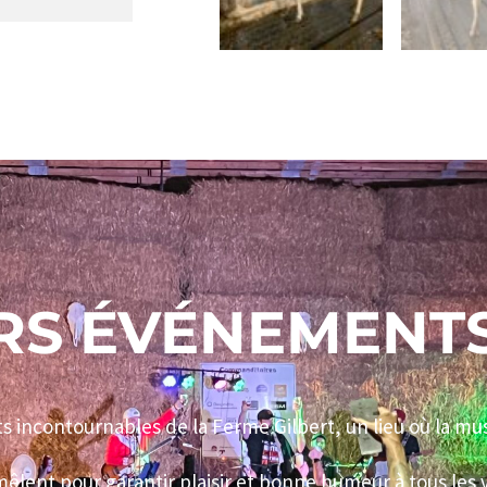
RS ÉVÉNEMENTS
incontournables de la Ferme Gilbert, un lieu où la mu
êlent pour garantir plaisir et bonne humeur à tous les v