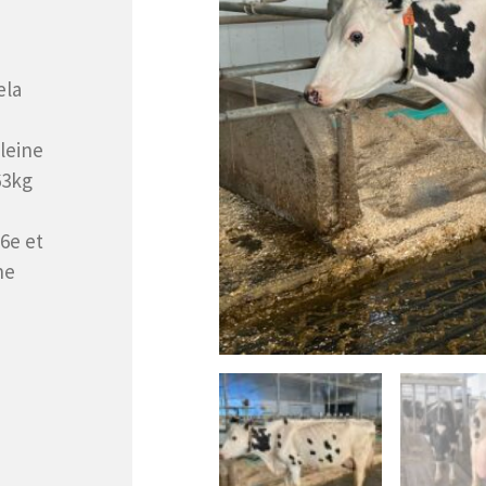
ela
pleine
63kg
6e et
he